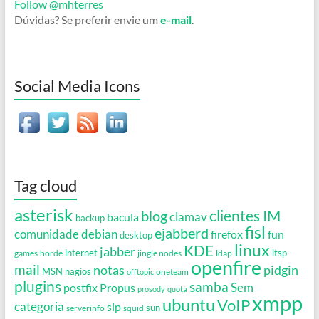
Follow @mhterres
Dúvidas? Se preferir envie um
e-mail
.
Social Media Icons
Tag cloud
asterisk
clientes IM
blog
clamav
bacula
backup
fisl
ejabberd
debian
comunidade
firefox
fun
desktop
linux
KDE
jabber
games
horde
internet
jingle nodes
ldap
ltsp
openfire
mail
notas
pidgin
MSN
nagios
oneteam
offtopic
plugins
samba
Propus
Sem
postfix
prosody
quota
xmpp
ubuntu
VoIP
categoria
sip
serverinfo
squid
sun