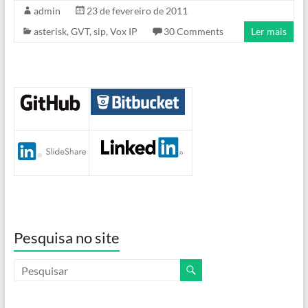
admin
23 de fevereiro de 2011
asterisk
,
GVT
,
sip
,
Vox IP
30 Comments
Ler mais
Pesquisa no site