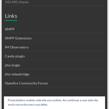
142.440 cliques
Links
XMPP
XMPP Extensions
IM Observatory
Candy plugin
jitsi-jingle
jitsi videobridge
Openfire Community Forum
Privacidade e cookies: este site usa cookies. Ao continuar a usar este site,
você concorda com o uso deles.