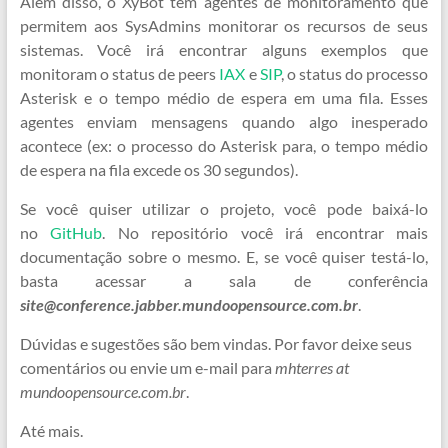
Além disso, o XyBot tem agentes de monitoramento que
permitem aos SysAdmins monitorar os recursos de seus
sistemas. Você irá encontrar alguns exemplos que
monitoram o status de peers
IAX
e
SIP
, o status do processo
Asterisk e o tempo médio de espera em uma fila. Esses
agentes enviam mensagens quando algo inesperado
acontece (ex: o processo do Asterisk para, o tempo médio
de espera na fila excede os 30 segundos).
Se você quiser utilizar o projeto, você pode baixá-lo
no
GitHub
. No repositório você irá encontrar mais
documentação sobre o mesmo. E, se você quiser testá-lo,
basta acessar a sala de conferência
site@conference.jabber.mundoopensource.com.br
.
Dúvidas e sugestões são bem vindas. Por favor deixe seus
comentários ou envie um e-mail para
mhterres at
mundoopensource.com.br
.
Até mais.