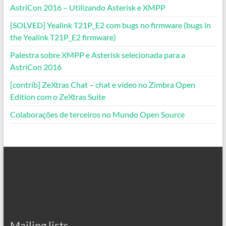
AstriCon 2016 – Utilizando Asterisk e XMPP
[SOLVED] Yealink T21P_E2 com bugs no firmware (bugs in
the Yealink T21P_E2 firmware)
Palestra sobre XMPP e Asterisk selecionada para a
AstriCon 2016
[contrib] ZeXtras Chat – chat e vídeo no Zimbra Open
Edition com o ZeXtras Suite
Colaborações de terceiros no Mundo Open Source
Mailing lists