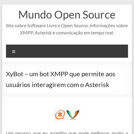
Pular
Mundo Open Source
para
o
conteúdo
Site sobre Software Livre e Open Source. Informações sobre
XMPP, Asterisk e comunicação em tempo real.
Menu
XyBot – um bot XMPP que permite aos
usuários interagirem com o Asterisk
Um recurso que eu acredito que pode melhorar muito a