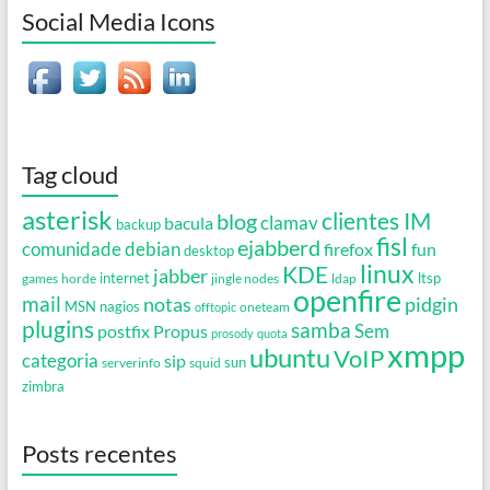
Social Media Icons
Tag cloud
asterisk
clientes IM
blog
clamav
bacula
backup
fisl
ejabberd
debian
comunidade
firefox
fun
desktop
linux
KDE
jabber
games
horde
internet
jingle nodes
ldap
ltsp
openfire
mail
notas
pidgin
MSN
nagios
oneteam
offtopic
plugins
samba
Propus
Sem
postfix
prosody
quota
xmpp
ubuntu
VoIP
categoria
sip
serverinfo
squid
sun
zimbra
Posts recentes