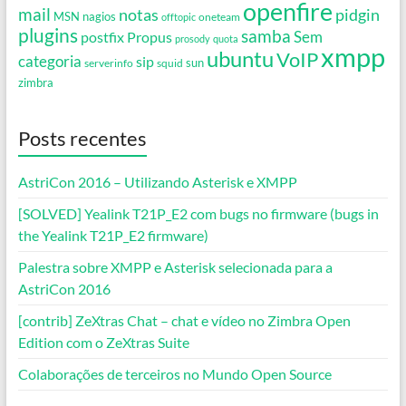
openfire
mail
notas
pidgin
MSN
nagios
oneteam
offtopic
plugins
samba
Propus
Sem
postfix
prosody
quota
xmpp
ubuntu
VoIP
categoria
sip
serverinfo
squid
sun
zimbra
Posts recentes
AstriCon 2016 – Utilizando Asterisk e XMPP
[SOLVED] Yealink T21P_E2 com bugs no firmware (bugs in
the Yealink T21P_E2 firmware)
Palestra sobre XMPP e Asterisk selecionada para a
AstriCon 2016
[contrib] ZeXtras Chat – chat e vídeo no Zimbra Open
Edition com o ZeXtras Suite
Colaborações de terceiros no Mundo Open Source