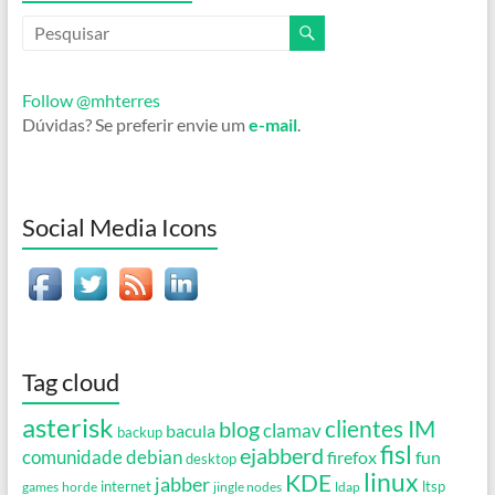
Follow @mhterres
Dúvidas? Se preferir envie um
e-mail
.
Social Media Icons
Tag cloud
asterisk
clientes IM
blog
clamav
bacula
backup
fisl
ejabberd
debian
comunidade
firefox
fun
desktop
linux
KDE
jabber
games
horde
internet
jingle nodes
ldap
ltsp