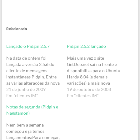
Relacionado
Lançado o Pidgin 2.5.7
Pidgin 2.5.2 lançado
Na data de ontem foi
Mais uma vez o site
lançada a versão 2.5.6 do
GetDeb.net sai na frente e
cliente de mensagens
disponibiliza para o Ubuntu
instantâneas Pidgin. Entre
Hardy 8.04 (e demais
as várias alterações da nova
variações) a mais nova
versão, destaque para a
21 de junho de 2009
versão do software Pidgin
19 de outubro de 2008
correção de um bug nas
Em "clientes IM"
(antes mesmo do próprio
Em "clientes IM"
contas MSN que causava o
site do projeto).O Pidgin
Notas de segunda (Pidgin e
fechamento inesperado do
2.5.2 traz como sempre
Nagstamon)
software.Mas, no melhor
vários bug fixes, além de
estilo Windows Update, a
algumas melhorias (veja o
Nem bem a semana
nova versão além de
ChangeLog completo aqui).
começou e já temos
resolver…
…
lançamentos:Para começar,