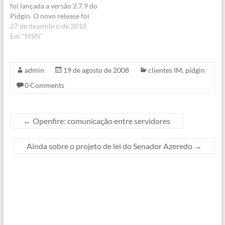
foi lançada a versão 2.7.9 do
Pidgin. O novo release foi
lançado exclusivamente
27 de dezembro de 2010
para resolver um bug
Em "MSN"
relacionado ao protocolo
MSN, então se você utilizá-
lo atualize o software
admin
19 de agosto de 2008
clientes IM
,
pidgin
agora.O outro lançamento
0 Comments
foi realizado na semana
passada e eu acabei
esquecendo…
←
Openfire: comunicação entre servidores
Ainda sobre o projeto de lei do Senador Azeredo
→