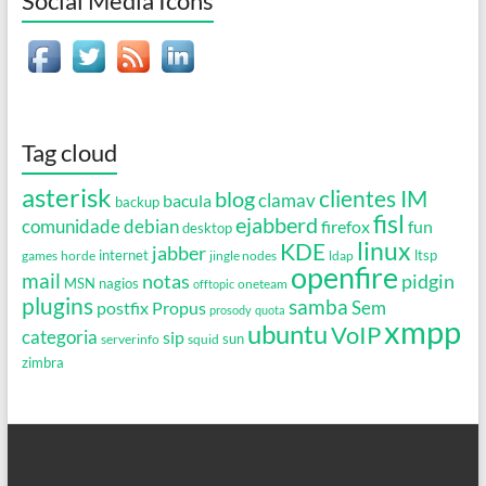
Social Media Icons
Tag cloud
asterisk
clientes IM
blog
clamav
bacula
backup
fisl
ejabberd
debian
comunidade
firefox
fun
desktop
linux
KDE
jabber
games
horde
internet
jingle nodes
ldap
ltsp
openfire
mail
notas
pidgin
MSN
nagios
oneteam
offtopic
plugins
samba
Propus
Sem
postfix
prosody
quota
xmpp
ubuntu
VoIP
categoria
sip
serverinfo
squid
sun
zimbra