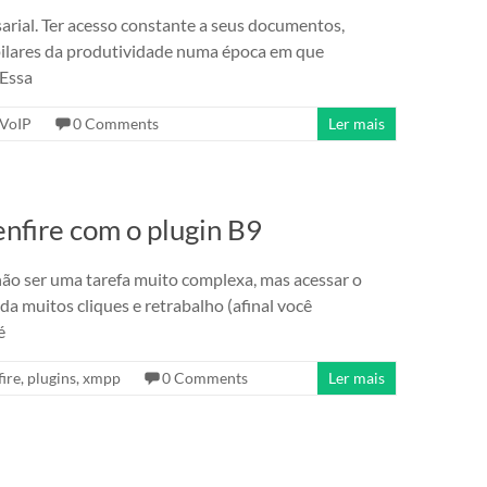
arial. Ter acesso constante a seus documentos,
pilares da produtividade numa época em que
 Essa
VoIP
0 Comments
Ler mais
nfire com o plugin B9
ão ser uma tarefa muito complexa, mas acessar o
a muitos cliques e retrabalho (afinal você
é
ire
,
plugins
,
xmpp
0 Comments
Ler mais