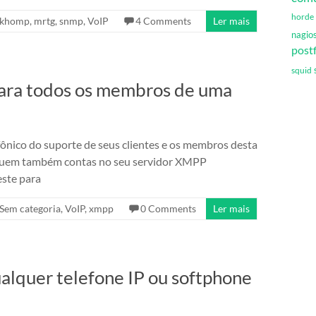
horde
khomp
,
mrtg
,
snmp
,
VoIP
4 Comments
Ler mais
nagio
postf
squid
ra todos os membros de uma
fônico do suporte de seus clientes e os membros desta
ssuem também contas no seu servidor XMPP
este para
Sem categoria
,
VoIP
,
xmpp
0 Comments
Ler mais
alquer telefone IP ou softphone