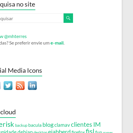
quisa no site
ow @mhterres
das? Se preferir envie um
e-mail
.
ial Media Icons
 cloud
erisk
clientes IM
blog
clamav
bacula
backup
fisl
ejabberd
debian
unidade
firefox
fun
desktop
games