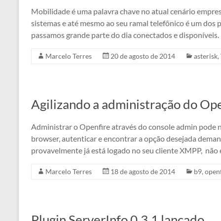
Mobilidade é uma palavra chave no atual cenário empres
sistemas e até mesmo ao seu ramal telefônico é um dos 
passamos grande parte do dia conectados e disponíveis.
Marcelo Terres
20 de agosto de 2014
asterisk
,
Agilizando a administração do Ope
Administrar o Openfire através do console admin pode n
browser, autenticar e encontrar a opção desejada demand
provavelmente já está logado no seu cliente XMPP, não 
Marcelo Terres
18 de agosto de 2014
b9
,
openf
Plugin ServerInfo 0.3.1 lançado