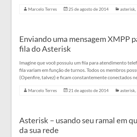
Marcelo Terres
25 de agosto de 2014
asterisk
,
Enviando uma mensagem XMPP pa
fila do Asterisk
Imagine que você possuiu um fila para atendimento tele
fila variam em função de turnos. Todos os membros po
(Openfire, talvez) e ficam constantemente conectados n
Marcelo Terres
21 de agosto de 2014
asterisk
,
Asterisk – usando seu ramal em qu
da sua rede