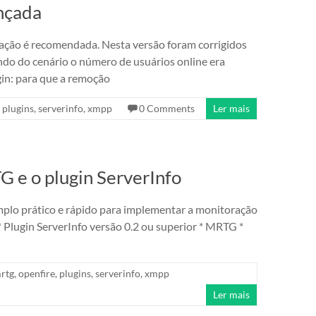
ançada
ização é recomendada. Nesta versão foram corrigidos
do do cenário o número de usuários online era
in: para que a remoção
,
plugins
,
serverinfo
,
xmpp
0 Comments
Ler mais
 e o plugin ServerInfo
plo prático e rápido para implementar a monitoração
 * Plugin ServerInfo versão 0.2 ou superior * MRTG *
rtg
,
openfire
,
plugins
,
serverinfo
,
xmpp
Ler mais