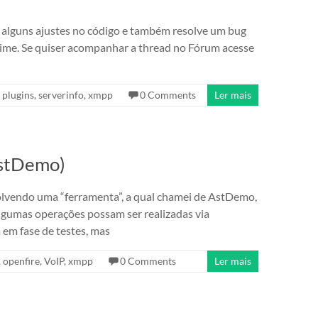
e alguns ajustes no código e também resolve um bug
ime. Se quiser acompanhar a thread no Fórum acesse
,
plugins
,
serverinfo
,
xmpp
0 Comments
Ler mais
AstDemo)
lvendo uma “ferramenta”, a qual chamei de AstDemo,
algumas operações possam ser realizadas via
m fase de testes, mas
,
openfire
,
VoIP
,
xmpp
0 Comments
Ler mais