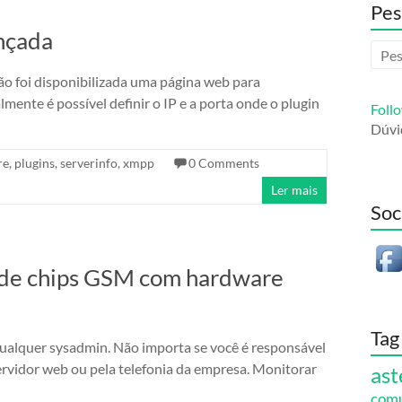
Pes
ançada
são foi disponibilizada uma página web para
mente é possível definir o IP e a porta onde o plugin
Foll
Dúvi
re
,
plugins
,
serverinfo
,
xmpp
0 Comments
Ler mais
Soc
l de chips GSM com hardware
Tag
alquer sysadmin. Não importa se você é responsável
 servidor web ou pela telefonia da empresa. Monitorar
ast
com