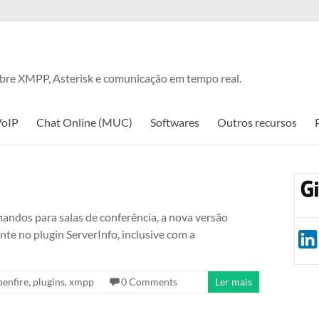
obre XMPP, Asterisk e comunicação em tempo real.
VoIP
Chat Online (MUC)
Softwares
Outros recursos
mandos para salas de conferência, a nova versão
nte no plugin ServerInfo, inclusive com a
penfire
,
plugins
,
xmpp
0 Comments
Ler mais