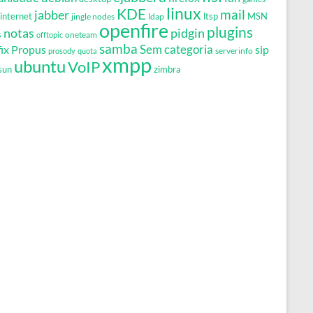
linux
KDE
mail
jabber
MSN
internet
jingle nodes
ldap
ltsp
openfire
plugins
notas
pidgin
s
oneteam
offtopic
samba
Propus
Sem categoria
ix
sip
serverinfo
prosody
quota
xmpp
ubuntu
VoIP
sun
zimbra