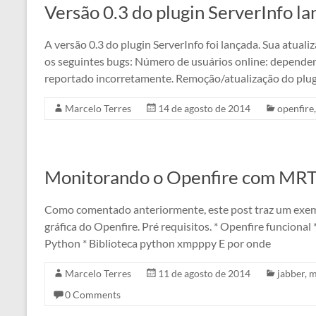
Versão 0.3 do plugin ServerInfo l
A versão 0.3 do plugin ServerInfo foi lançada. Sua atual
os seguintes bugs: Número de usuários online: dependen
reportado incorretamente. Remoção/atualização do plug
Marcelo Terres
14 de agosto de 2014
openfire
Monitorando o Openfire com MRTG
Como comentado anteriormente, este post traz um exem
gráfica do Openfire. Pré requisitos. * Openfire funcional
Python * Biblioteca python xmpppy E por onde
Marcelo Terres
11 de agosto de 2014
jabber
,
m
0 Comments