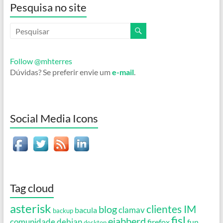
Pesquisa no site
Follow @mhterres
Dúvidas? Se preferir envie um
e-mail
.
Social Media Icons
Tag cloud
asterisk
clientes IM
blog
clamav
bacula
backup
fisl
ejabberd
debian
comunidade
firefox
fun
desktop