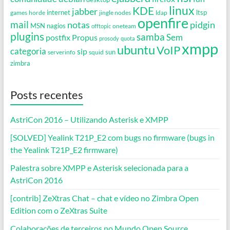
linux
KDE
jabber
games
horde
internet
jingle nodes
ldap
ltsp
openfire
mail
notas
pidgin
MSN
nagios
oneteam
offtopic
plugins
samba
Propus
Sem
postfix
prosody
quota
xmpp
ubuntu
VoIP
categoria
sip
serverinfo
squid
sun
zimbra
Posts recentes
AstriCon 2016 – Utilizando Asterisk e XMPP
[SOLVED] Yealink T21P_E2 com bugs no firmware (bugs in
the Yealink T21P_E2 firmware)
Palestra sobre XMPP e Asterisk selecionada para a
AstriCon 2016
[contrib] ZeXtras Chat – chat e vídeo no Zimbra Open
Edition com o ZeXtras Suite
Colaborações de terceiros no Mundo Open Source