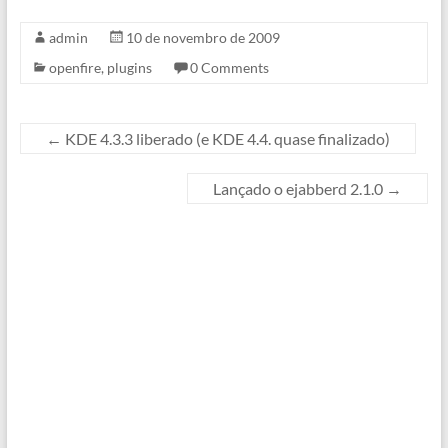
admin
10 de novembro de 2009
openfire
,
plugins
0 Comments
←
KDE 4.3.3 liberado (e KDE 4.4. quase finalizado)
Lançado o ejabberd 2.1.0
→