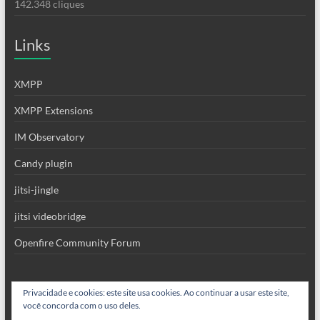
142.348 cliques
Links
XMPP
XMPP Extensions
IM Observatory
Candy plugin
jitsi-jingle
jitsi videobridge
Openfire Community Forum
Privacidade e cookies: este site usa cookies. Ao continuar a usar este site,
você concorda com o uso deles.