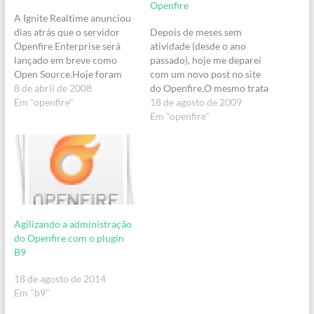
Openfire
A Ignite Realtime anunciou
dias atrás que o servidor
Depois de meses sem
Openfire Enterprise será
atividade (desde o ano
lançado em breve como
passado), hoje me deparei
Open Source.Hoje foram
com um novo post no site
divulgadas novas
8 de abril de 2008
do Openfire.O mesmo trata
informações. Sabe-se agora
Em "openfire"
de um novo plugin de
18 de agosto de 2009
que a transição será
monitoramento,
Em "openfire"
efetuada em duas etapas,
desenvolvido pela empresa
sendo que a previsão de
(na realidade não fica claro
lançamento da primeira
se é desenvolvido por uma
etapa é o dia 27 de abril.
empresa, projeto ou
Além disso a…
comunidade) Java-
monitor.com, que permite
ao administrador…
Agilizando a administração
do Openfire com o plugin
B9
18 de agosto de 2014
Em "b9"