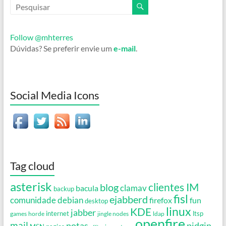
Follow @mhterres
Dúvidas? Se preferir envie um
e-mail
.
Social Media Icons
Tag cloud
asterisk
clientes IM
blog
clamav
bacula
backup
fisl
ejabberd
debian
comunidade
firefox
fun
desktop
linux
KDE
jabber
games
horde
internet
jingle nodes
ldap
ltsp
openfire
mail
notas
pidgin