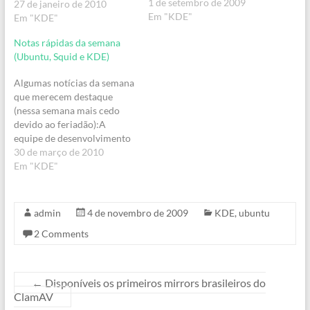
1 de setembro de 2009
traz várias correções, por
27 de janeiro de 2010
Em "KDE"
isso sua instalação é
Em "KDE"
recomendada. Leia o
Notas rápidas da semana
Changelog completo
(Ubuntu, Squid e KDE)
aqui.De agora em diante
todos os esforços estão
Algumas notícias da semana
sendo direcionados para o
que merecem destaque
novo KDE 4.4 que…
(nessa semana mais cedo
devido ao feriadão):A
equipe de desenvolvimento
do Ubuntu publicou um
30 de março de 2010
release na data de ontem,
Em "KDE"
lembrando que o suporte
para a versão 8.10 (Intrepid
Ibex) acaba no próximo dia
admin
4 de novembro de 2009
KDE
,
ubuntu
30 de abril. É recomendada
2 Comments
a atualização para a
versão…
←
Disponíveis os primeiros mirrors brasileiros do
ClamAV