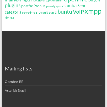
MSN
nagios
oneteam
offtopic
plugins
samba
Propus
Sem
postfix
prosody
quota
xmpp
ubuntu
VoIP
categoria
sip
serverinfo
squid
sun
zimbra
Mailing lists
Openfire-BR
Asterisk Brasil