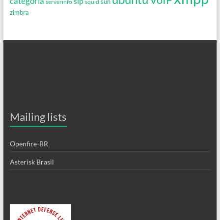
categoria
sip
serverinfo
squid
sun
zimbra
Mailing lists
Openfire-BR
Asterisk Brasil