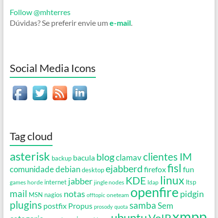
Follow @mhterres
Dúvidas? Se preferir envie um
e-mail
.
Social Media Icons
Tag cloud
asterisk
clientes IM
blog
clamav
bacula
backup
fisl
ejabberd
debian
comunidade
firefox
fun
desktop
linux
KDE
jabber
games
horde
internet
jingle nodes
ldap
ltsp
openfire
mail
notas
pidgin
MSN
nagios
oneteam
offtopic
plugins
samba
Propus
Sem
postfix
prosody
quota
xmpp
ubuntu
VoIP