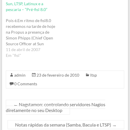
Sun, LTSP, Latinux e a
Bacula 5.0.1 que além de
(mfdutra). Ou seja, boa
pescaria – “Pré-fisl 8.0”
corrigir vários bugs, teve
parte da galera da
alguma diretivas reescritas
Propus.Se quiser bater um
Pois é.Em ritmo de fisl8.0
e que principalmente
papo sobre o…
recebemos na tarde de hoje
corrigiu um sério bug de
na Propus a presença de
performance com o banco
Simon Phipps (Chief Open
de…
Source Officer at Sun
Microsystems), Rich Sands
11 de abril de 2007
(Community Marketing
Em "fisl"
Manager, Java Platform,
Standard Edition Sun
Microsystems) e Sara
admin
23 de fevereiro de 2010
ltsp
Dornsife (OpenSolaris
0 Comments
Marketing), além é claro do
Javaman, Bruno de
Souza.Depois mais à…
←
Nagstamon: controlando servidores Nagios
diretamente no seu Desktop
Notas rápidas da semana (Samba, Bacula e LTSP)
→