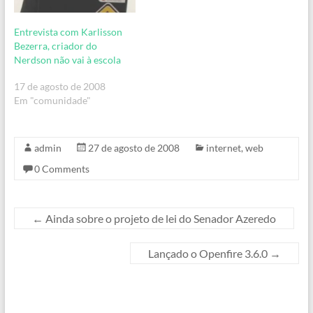
servidor(es). A…
Entrevista com Karlisson
Bezerra, criador do
Nerdson não vai à escola
17 de agosto de 2008
Em "comunidade"
admin
27 de agosto de 2008
internet
,
web
0 Comments
←
Ainda sobre o projeto de lei do Senador Azeredo
Lançado o Openfire 3.6.0
→