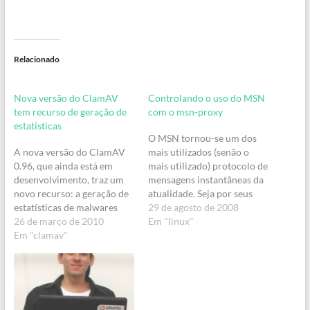
Relacionado
Nova versão do ClamAV
Controlando o uso do MSN
tem recurso de geração de
com o msn-proxy
estatísticas
O MSN tornou-se um dos
A nova versão do ClamAV
mais utilizados (senão o
0.96, que ainda está em
mais utilizado) protocolo de
desenvolvimento, traz um
mensagens instantâneas da
novo recurso: a geração de
atualidade. Seja por seus
estatísticas de malwares
recursos interessantes (e
29 de agosto de 2008
detectados, que podem ser
26 de março de 2010
muitas vezes supérfluos) ou
Em "linux"
acessadas tanto via web
Em "clamav"
seja pelo simples fato dele
quanto via RSS.O Personal
ser padrão do Windows, a
Stats pode ser descrito
verdade é uma só: ele é
como um Malware
obrigatório para qualquer
Statistics pessoal, que exibe
internauta, seja para o…
dados somente de seu(s)