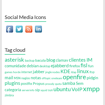
Social Media Icons
Tag cloud
asterisk
clientes IM
blog
clamav
bacula
backup
fisl
ejabberd
debian
comunidade
firefox
fun
desktop
linux
KDE
jabber
games
horde
internet
jingle nodes
ldap
ltsp
openfire
mail
notas
pidgin
MSN
nagios
oneteam
offtopic
plugins
samba
Propus
Sem
postfix
prosody
quota
xmpp
ubuntu
VoIP
categoria
sip
serverinfo
squid
sun
zimbra