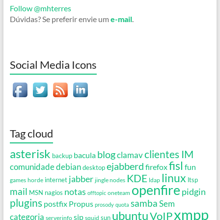
Follow @mhterres
Dúvidas? Se preferir envie um
e-mail
.
Social Media Icons
Tag cloud
asterisk
clientes IM
blog
clamav
bacula
backup
fisl
ejabberd
debian
comunidade
firefox
fun
desktop
linux
KDE
jabber
games
horde
internet
jingle nodes
ldap
ltsp
openfire
mail
notas
pidgin
MSN
nagios
oneteam
offtopic
plugins
samba
Propus
Sem
postfix
prosody
quota
xmpp
ubuntu
VoIP
categoria
sip
serverinfo
squid
sun