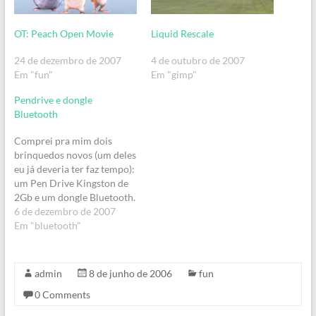
OT: Peach Open Movie
Liquid Rescale
24 de dezembro de 2007
4 de outubro de 2007
Em "fun"
Em "gimp"
Pendrive e dongle
Bluetooth
Comprei pra mim dois
brinquedos novos (um deles
eu já deveria ter faz tempo):
um Pen Drive Kingston de
2Gb e um dongle Bluetooth.
Show de bola.No pendrive
6 de dezembro de 2007
eu ia instalar o Ubuntu,
Em "bluetooth"
seguindo as dicas desse
tutorial, mas acho que não
ia ser tão prático usar, já
admin
8 de junho de 2006
fun
que precisaria…
0 Comments