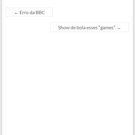
←
Erro da BBC
Show de bola esses “games”
→