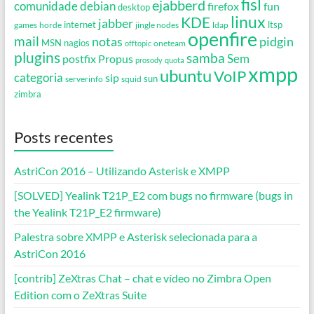
fisl
ejabberd
debian
comunidade
firefox
fun
desktop
linux
KDE
jabber
games
horde
internet
jingle nodes
ldap
ltsp
openfire
mail
notas
pidgin
MSN
nagios
oneteam
offtopic
plugins
samba
Propus
Sem
postfix
prosody
quota
xmpp
ubuntu
VoIP
categoria
sip
serverinfo
squid
sun
zimbra
Posts recentes
AstriCon 2016 – Utilizando Asterisk e XMPP
[SOLVED] Yealink T21P_E2 com bugs no firmware (bugs in
the Yealink T21P_E2 firmware)
Palestra sobre XMPP e Asterisk selecionada para a
AstriCon 2016
[contrib] ZeXtras Chat – chat e vídeo no Zimbra Open
Edition com o ZeXtras Suite