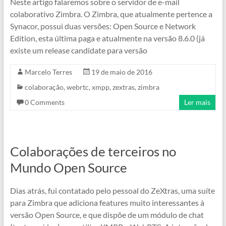
Neste artigo falaremos sobre o servidor de e-mail
colaborativo Zimbra. O Zimbra, que atualmente pertence a
Synacor, possui duas versões: Open Source e Network
Edition, esta última paga e atualmente na versão 8.6.0 (já
existe um release candidate para versão
Marcelo Terres
19 de maio de 2016
colaboração
,
webrtc
,
xmpp
,
zextras
,
zimbra
0 Comments
Ler mais
Colaborações de terceiros no
Mundo Open Source
Dias atrás, fui contatado pelo pessoal do ZeXtras, uma suíte
para Zimbra que adiciona features muito interessantes à
versão Open Source, e que dispõe de um módulo de chat