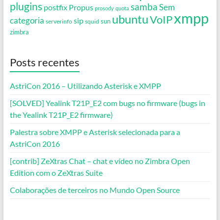
plugins
samba
Propus
Sem
postfix
prosody
quota
xmpp
ubuntu
VoIP
categoria
sip
serverinfo
squid
sun
zimbra
Posts recentes
AstriCon 2016 – Utilizando Asterisk e XMPP
[SOLVED] Yealink T21P_E2 com bugs no firmware (bugs in
the Yealink T21P_E2 firmware)
Palestra sobre XMPP e Asterisk selecionada para a
AstriCon 2016
[contrib] ZeXtras Chat – chat e vídeo no Zimbra Open
Edition com o ZeXtras Suite
Colaborações de terceiros no Mundo Open Source