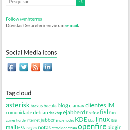
Follow @mhterres
Dúvidas? Se preferir envie um
e-mail
.
Social Media Icons
Tag cloud
asterisk
clientes IM
blog
clamav
bacula
backup
fisl
ejabberd
debian
comunidade
firefox
fun
desktop
linux
KDE
jabber
games
horde
internet
jingle nodes
ldap
ltsp
openfire
mail
notas
pidgin
MSN
nagios
oneteam
offtopic