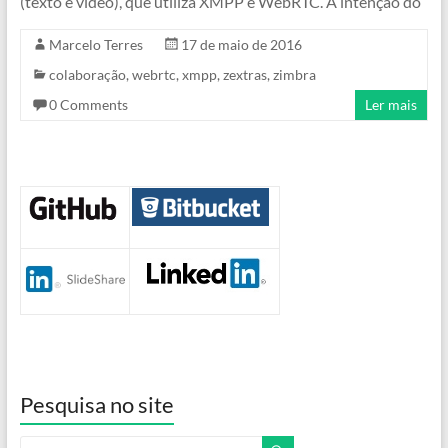
(texto e vídeo), que utiliza XMPP e WebRTC. A intenção do
Marcelo Terres
17 de maio de 2016
colaboração
,
webrtc
,
xmpp
,
zextras
,
zimbra
0 Comments
Ler mais
Pesquisa no site