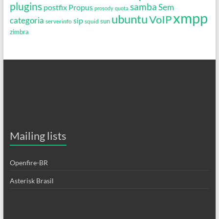
plugins
samba
Propus
Sem
postfix
prosody
quota
xmpp
ubuntu
VoIP
categoria
sip
serverinfo
squid
sun
zimbra
Mailing lists
Openfire-BR
Asterisk Brasil