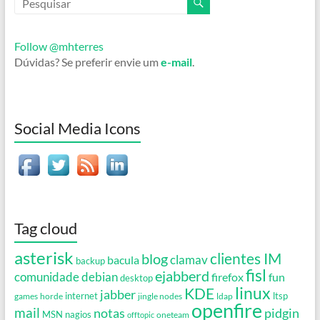
Follow @mhterres
Dúvidas? Se preferir envie um
e-mail
.
Social Media Icons
Tag cloud
asterisk
clientes IM
blog
clamav
bacula
backup
fisl
ejabberd
debian
comunidade
firefox
fun
desktop
linux
KDE
jabber
games
horde
internet
jingle nodes
ldap
ltsp
openfire
mail
notas
pidgin
MSN
nagios
oneteam
offtopic