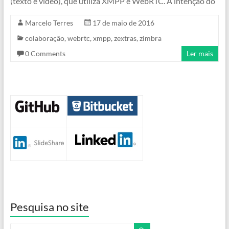
(texto e vídeo), que utiliza XMPP e WebRTC. A intenção do
Marcelo Terres
17 de maio de 2016
colaboração
,
webrtc
,
xmpp
,
zextras
,
zimbra
0 Comments
Ler mais
Pesquisa no site