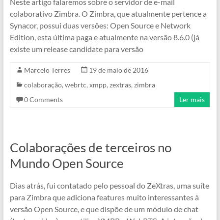
Neste artigo falaremos sobre o servidor de e-mail
colaborativo Zimbra. O Zimbra, que atualmente pertence a
Synacor, possui duas versões: Open Source e Network
Edition, esta última paga e atualmente na versão 8.6.0 (já
existe um release candidate para versão
Marcelo Terres
19 de maio de 2016
colaboração
,
webrtc
,
xmpp
,
zextras
,
zimbra
0 Comments
Ler mais
Colaborações de terceiros no
Mundo Open Source
Dias atrás, fui contatado pelo pessoal do ZeXtras, uma suíte
para Zimbra que adiciona features muito interessantes à
versão Open Source, e que dispõe de um módulo de chat