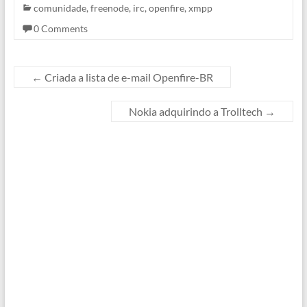
comunidade
,
freenode
,
irc
,
openfire
,
xmpp
wiki recém foi
implementado ainda
0 Comments
estamos analisando o que
colocar…
←
Criada a lista de e-mail Openfire-BR
Nokia adquirindo a Trolltech
→