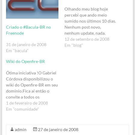
Olhando meu blog hoje
percebi que ando meio
sumido nos últimos 10 dias.
Criado o #Bacula-BR no
Nenhum post novo,
Freenode
nenhum update, nada.
Quem acompanha meu blog
12 de setembro de 2008
31 de janeiro de 2008
deve estar achando
Em "blog"
Em "bacula"
estranho...Bom, pretendo
voltar a atividade nos
Wiki do Openfire-BR
próximos dias, com posts
interessantes sobre o
Ótima iniciativa !O Gabriel
Openfire (e outros assuntos
Córdova disponibilizou o
relevantes, é claro). Ainda
wiki do Openfire-BR em seu
não consegui atender…
domínio.Fica aí então o
convite a todos os
interessados para que
1 de fevereiro de 2008
visitem e participem,
Em "comunidade"
interagindo e postando
matérias, dicas e links
interessantes sobre o
admin
27 de janeiro de 2008
Openfire no site.Como o