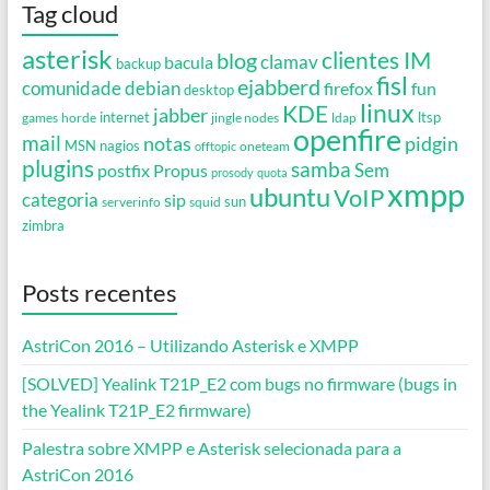
Tag cloud
asterisk
clientes IM
blog
clamav
bacula
backup
fisl
ejabberd
debian
comunidade
firefox
fun
desktop
linux
KDE
jabber
games
horde
internet
jingle nodes
ldap
ltsp
openfire
mail
notas
pidgin
MSN
nagios
oneteam
offtopic
plugins
samba
Propus
Sem
postfix
prosody
quota
xmpp
ubuntu
VoIP
categoria
sip
serverinfo
squid
sun
zimbra
Posts recentes
AstriCon 2016 – Utilizando Asterisk e XMPP
[SOLVED] Yealink T21P_E2 com bugs no firmware (bugs in
the Yealink T21P_E2 firmware)
Palestra sobre XMPP e Asterisk selecionada para a
AstriCon 2016