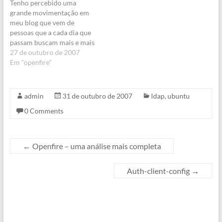
Tenho percebido uma
forma fácil e rápida as…
minha questão de imediato,
grande movimentação em
já que todas as contas de…
meu blog que vem de
pessoas que a cada dia que
passam buscam mais e mais
informações sobre Jabber
27 de outubro de 2007
(XMPP - leia mais aqui e
Em "openfire"
aqui), mais especificamente
sobre o servidor Jabber
Openfire.O Openfire é um
admin
31 de outubro de 2007
ldap
,
ubuntu
servidor Jabber
0 Comments
desenvolvido em Java pela
Ignite Realtime.…
←
Openfire – uma análise mais completa
Auth-client-config
→