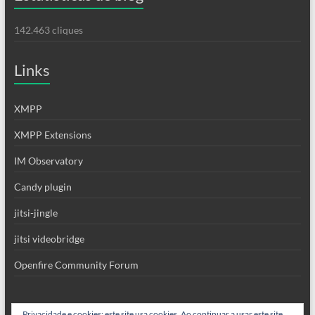
142.463 cliques
Links
XMPP
XMPP Extensions
IM Observatory
Candy plugin
jitsi-jingle
jitsi videobridge
Openfire Community Forum
Privacidade e cookies: este site usa cookies. Ao continuar a usar este site,