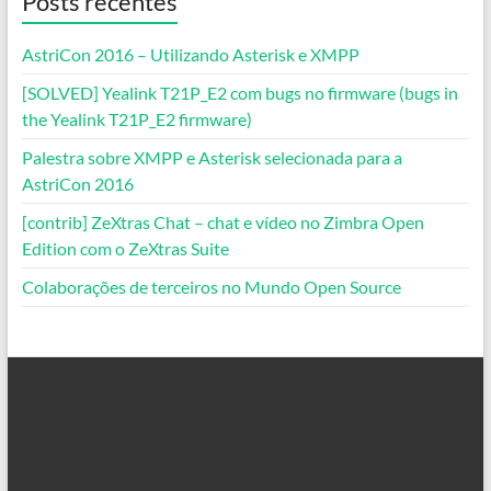
Posts recentes
AstriCon 2016 – Utilizando Asterisk e XMPP
[SOLVED] Yealink T21P_E2 com bugs no firmware (bugs in
the Yealink T21P_E2 firmware)
Palestra sobre XMPP e Asterisk selecionada para a
AstriCon 2016
[contrib] ZeXtras Chat – chat e vídeo no Zimbra Open
Edition com o ZeXtras Suite
Colaborações de terceiros no Mundo Open Source