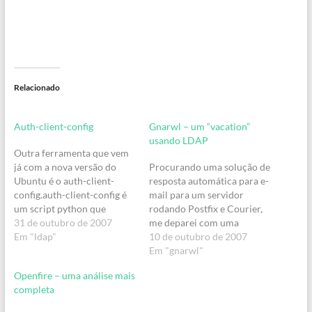
Relacionado
Auth-client-config
Gnarwl – um “vacation”
usando LDAP
Outra ferramenta que vem
já com a nova versão do
Procurando uma solução de
Ubuntu é o auth-client-
resposta automática para e-
config.auth-client-config é
mail para um servidor
um script python que
rodando Postfix e Courier,
modifica os arquivos de
31 de outubro de 2007
me deparei com uma
configuração do pam e o
Em "ldap"
ferramenta muito
10 de outubro de 2007
nsswitch.conf auxiliando
interessante.Trata-se do
Em "gnarwl"
nas configurações de
GNARWL.Gnarwl é um
Openfire – uma análise mais
autenticação. Ele pode ser
autoresponder de e-mail
completa
usado por administradores
que se integra a um servidor
de sistema para efetuar de
LDAP, o que resolveu a