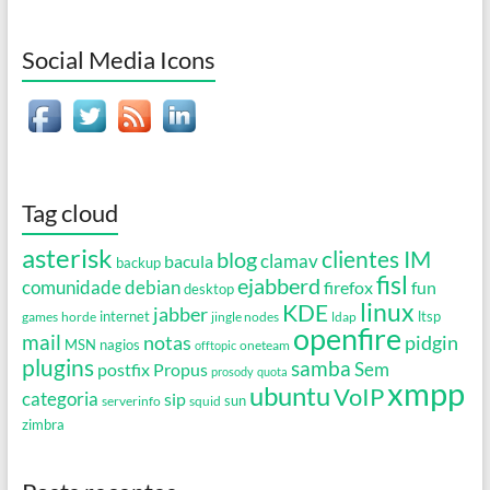
Social Media Icons
Tag cloud
asterisk
clientes IM
blog
clamav
bacula
backup
fisl
ejabberd
debian
comunidade
firefox
fun
desktop
linux
KDE
jabber
games
horde
internet
jingle nodes
ldap
ltsp
openfire
mail
notas
pidgin
MSN
nagios
oneteam
offtopic
plugins
samba
Propus
Sem
postfix
prosody
quota
xmpp
ubuntu
VoIP
categoria
sip
serverinfo
squid
sun
zimbra