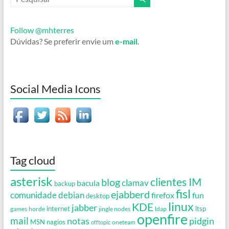
Follow @mhterres
Dúvidas? Se preferir envie um
e-mail
.
Social Media Icons
Tag cloud
asterisk
clientes IM
blog
clamav
bacula
backup
fisl
ejabberd
debian
comunidade
firefox
fun
desktop
linux
KDE
jabber
games
horde
internet
jingle nodes
ldap
ltsp
openfire
mail
notas
pidgin
MSN
nagios
oneteam
offtopic