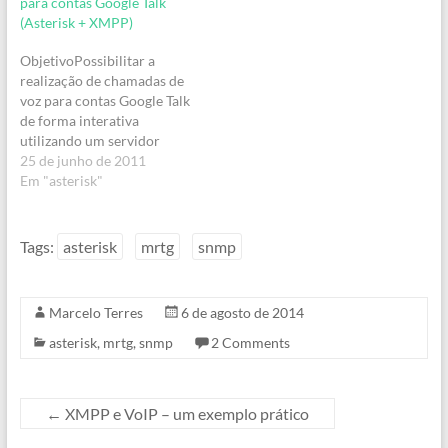
para contas Google Talk
(Asterisk + XMPP)
ObjetivoPossibilitar a
realização de chamadas de
voz para contas Google Talk
de forma interativa
utilizando um servidor
Asterisk conectado a um
25 de junho de 2011
servidor
Em "asterisk"
XMPP.RequisitosServidor A
sterisk integrado com um
servidor XMPP (Openfire,
Tags:
asterisk
mrtg
snmp
ejabberd, Prosody, etc...) e
com o Google Talk. Saiba
como realizar esta
Marcelo Terres
6 de agosto de 2014
integração aqui.O
procedimentoO contexto
asterisk
,
mrtg
,
snmp
2 Comments
aqui proposto é bastante
simples…
←
XMPP e VoIP – um exemplo prático