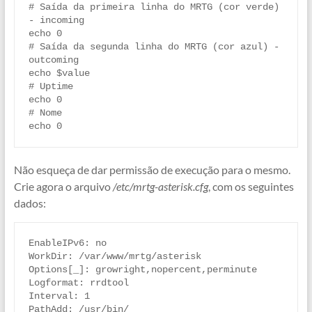
# Saída da primeira linha do MRTG (cor verde) 
- incoming

echo 0

# Saída da segunda linha do MRTG (cor azul) - 
outcoming

echo $value

# Uptime

echo 0

# Nome

echo 0
Não esqueça de dar permissão de execução para o mesmo.
Crie agora o arquivo
/etc/mrtg-asterisk.cfg
, com os seguintes
dados:
EnableIPv6: no

WorkDir: /var/www/mrtg/asterisk

Options[_]: growright,nopercent,perminute

Logformat: rrdtool

Interval: 1

PathAdd: /usr/bin/
