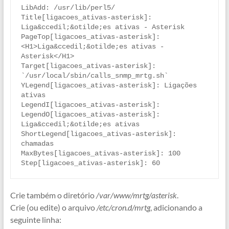
LibAdd: /usr/lib/perl5/

Title[ligacoes_ativas-asterisk]: 
Liga&ccedil;&otilde;es ativas - Asterisk

PageTop[ligacoes_ativas-asterisk]: 
<H1>Liga&ccedil;&otilde;es ativas - 
Asterisk</H1>

Target[ligacoes_ativas-asterisk]: 
`/usr/local/sbin/calls_snmp_mrtg.sh`

YLegend[ligacoes_ativas-asterisk]: Ligações 
ativas

LegendI[ligacoes_ativas-asterisk]:

LegendO[ligacoes_ativas-asterisk]: 
Liga&ccedil;&otilde;es ativas

ShortLegend[ligacoes_ativas-asterisk]: 
chamadas

MaxBytes[ligacoes_ativas-asterisk]: 100

Step[ligacoes_ativas-asterisk]: 60
Crie também o diretório
/var/www/mrtg/asterisk
.
Crie (ou edite) o arquivo
/etc/cron.d/mrtg
, adicionando a
seguinte linha: