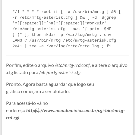
*/1 * * * * root if [ -x /usr/bin/mrtg ] && [ 
-r /etc/mrtg-asterisk.cfg ] && [ -d "$(grep 
'^[[:space:]]*[^#]*[[:space:]]*WorkDir' 
/etc/mrtg-asterisk.cfg | awk '{ print $NF 
}')" ]; then mkdir -p /var/log/mrtg ; env 
LANG=C /usr/bin/mrtg /etc/mrtg-asterisk.cfg 
2>&1 | tee -a /var/log/mrtg/mrtg.log ; fi
Por fim, edite o arquivo
/etc/mrtg-rrd.conf
, e altere o arquivo
.cfg listado para
/etc/mrtg-asterisk.cfg
.
Pronto. Agora basta aguardar que logo seu
gráfico começará a ser plotado.
Para acessá-lo vá no
endereço
http(s)://www.meudominio.com.br/cgi-bin/mrtg-
rrd.cgi