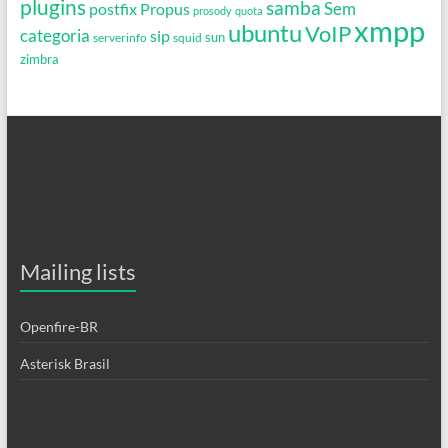
plugins
samba
Propus
Sem
postfix
prosody
quota
xmpp
ubuntu
VoIP
categoria
sip
serverinfo
squid
sun
zimbra
Mailing lists
Openfire-BR
Asterisk Brasil