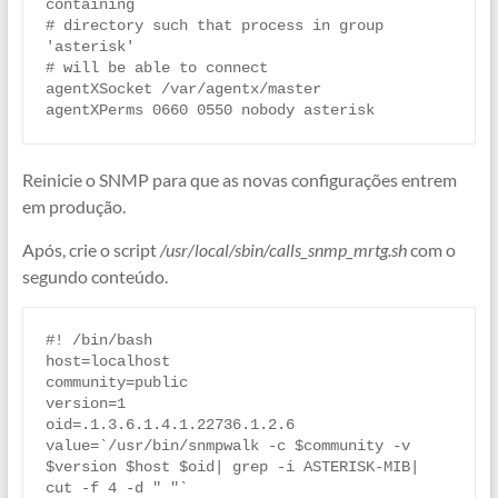
containing

# directory such that process in group 
'asterisk'

# will be able to connect

agentXSocket /var/agentx/master

agentXPerms 0660 0550 nobody asterisk
Reinicie o SNMP para que as novas configurações entrem
em produção.
Após, crie o script
/usr/local/sbin/calls_snmp_mrtg.sh
com o
segundo conteúdo.
#! /bin/bash

host=localhost

community=public

version=1

oid=.1.3.6.1.4.1.22736.1.2.6

value=`/usr/bin/snmpwalk -c $community -v 
$version $host $oid| grep -i ASTERISK-MIB| 
cut -f 4 -d " "`
