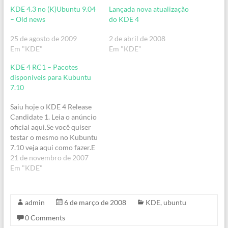
KDE 4.3 no (K)Ubuntu 9.04
Lançada nova atualização
– Old news
do KDE 4
25 de agosto de 2009
2 de abril de 2008
Em "KDE"
Em "KDE"
KDE 4 RC1 – Pacotes
disponíveis para Kubuntu
7.10
Saiu hoje o KDE 4 Release
Candidate 1. Leia o anúncio
oficial aqui.Se você quiser
testar o mesmo no Kubuntu
7.10 veja aqui como fazer.E
boa sorte para quem tentar
21 de novembro de 2007
:-)PS: quem instalar, depois
Em "KDE"
por favor poste seus
comentários.
admin
6 de março de 2008
KDE
,
ubuntu
0 Comments