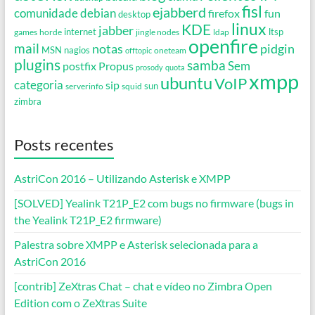
fisl
ejabberd
debian
comunidade
firefox
fun
desktop
linux
KDE
jabber
games
horde
internet
jingle nodes
ldap
ltsp
openfire
mail
notas
pidgin
MSN
nagios
oneteam
offtopic
plugins
samba
Propus
Sem
postfix
prosody
quota
xmpp
ubuntu
VoIP
categoria
sip
serverinfo
squid
sun
zimbra
Posts recentes
AstriCon 2016 – Utilizando Asterisk e XMPP
[SOLVED] Yealink T21P_E2 com bugs no firmware (bugs in
the Yealink T21P_E2 firmware)
Palestra sobre XMPP e Asterisk selecionada para a
AstriCon 2016
[contrib] ZeXtras Chat – chat e vídeo no Zimbra Open
Edition com o ZeXtras Suite