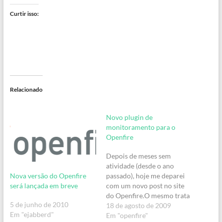
Curtir isso:
Relacionado
Novo plugin de
monitoramento para o
Openfire
Depois de meses sem
atividade (desde o ano
Nova versão do Openfire
passado), hoje me deparei
será lançada em breve
com um novo post no site
do Openfire.O mesmo trata
5 de junho de 2010
de um novo plugin de
18 de agosto de 2009
Em "ejabberd"
monitoramento,
Em "openfire"