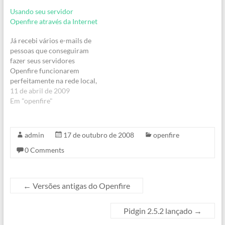
desenvolvido pela empresa
Usando seu servidor
(na realidade não fica claro
Openfire através da Internet
se é desenvolvido por uma
empresa, projeto ou
Já recebi vários e-mails de
comunidade) Java-
pessoas que conseguiram
monitor.com, que permite
fazer seus servidores
ao administrador…
Openfire funcionarem
perfeitamente na rede local,
mas que com o passar do
11 de abril de 2009
tempo tem a necessidade de
Em "openfire"
que os mesmos possam ser
utilizados via Internet, mas
não sabem o que precisa ser
admin
17 de outubro de 2008
openfire
feito para resolver tal
0 Comments
situação.Assim, resolvi
escrever…
←
Versões antigas do Openfire
Pidgin 2.5.2 lançado
→