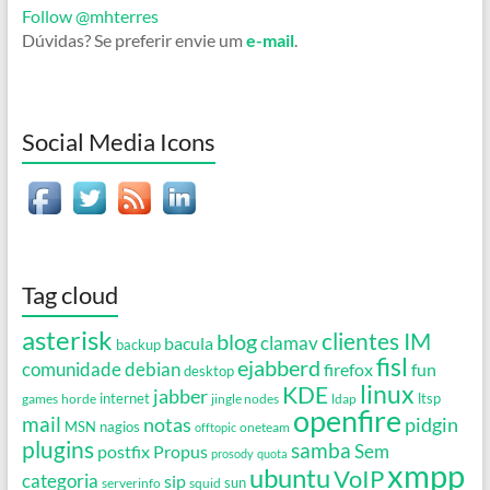
Follow @mhterres
Dúvidas? Se preferir envie um
e-mail
.
Social Media Icons
Tag cloud
asterisk
clientes IM
blog
clamav
bacula
backup
fisl
ejabberd
debian
comunidade
firefox
fun
desktop
linux
KDE
jabber
games
horde
internet
jingle nodes
ldap
ltsp
openfire
mail
notas
pidgin
MSN
nagios
oneteam
offtopic
plugins
samba
Propus
Sem
postfix
prosody
quota
xmpp
ubuntu
VoIP
categoria
sip
serverinfo
squid
sun