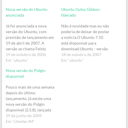
Nova versão do Ubuntu
Ubuntu Gutsy Gibbon
anunciada
liberado
Já foi anunciada a nova
Não é novidade mas eu não
versão do Ubuntu, com
poderia de deixar de postar
previsão de lançamento em
a notícia.O Ubuntu 7.10
19 de abril de 2007. A
está disponível para
versão se chama Feisty
download.Ubuntu - versão
Fawn.Vejam mais
19 de outubro de 2006
x86Kubuntu - versão
18 de outubro de 2007
detalhes:“Foi anunciado
Em "ubuntu"
x86Ubuntu - versão
Em "ubuntu"
hoje, na lista de
64Kubuntu - versão 64Para
Nova versão do Pidgin
desenvolvimento do
outras versões e mirrors do
disponível
Ubuntu, o nome da
Ubuntu, clique aqui.Para
próprima versão do sistema
outras versões e mirrors do
Pouco mais de uma semana
(após o Edgy Eft, que será
Kubuntu, clique
depois do último
lançado ainda neste…
aqui.Interessado no
lançamento, já existe uma
Xubuntu, clique…
nova versão do Pidgin
disponível (2.5.8), lançada
novamente com o intuito de
29 de junho de 2009
resolver problemas na
Em "clientes IM"
contas Yahoo (além de