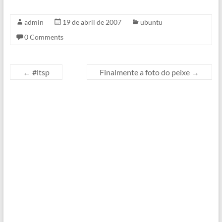
outras pequenas coisas).A
nova versão já está
admin
19 de abril de 2007
ubuntu
disponível para download
0 Comments
no site do projeto (usuários
do Ubuntu podem obter…
←
#ltsp
Finalmente a foto do peixe
→