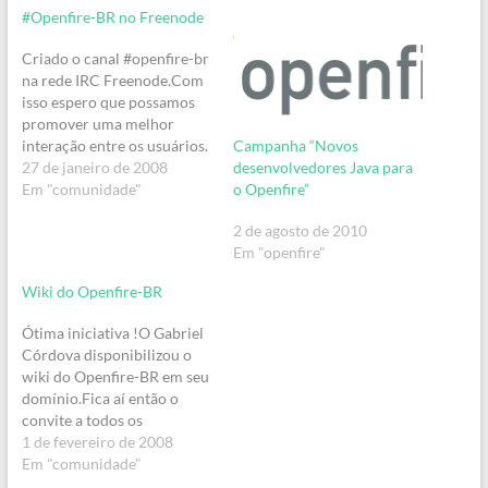
#Openfire-BR no Freenode
Criado o canal #openfire-br
na rede IRC Freenode.Com
isso espero que possamos
promover uma melhor
Campanha “Novos
interação entre os usuários.
desenvolvedores Java para
Além disso, quem sabe esse
27 de janeiro de 2008
o Openfire”
não seja o primeiro passo
Em "comunidade"
para a criação do Grupo de
2 de agosto de 2010
Usuários Openfire-BR, não
Em "openfire"
é ?
Wiki do Openfire-BR
Ótima iniciativa !O Gabriel
Córdova disponibilizou o
wiki do Openfire-BR em seu
domínio.Fica aí então o
convite a todos os
interessados para que
1 de fevereiro de 2008
visitem e participem,
Em "comunidade"
interagindo e postando