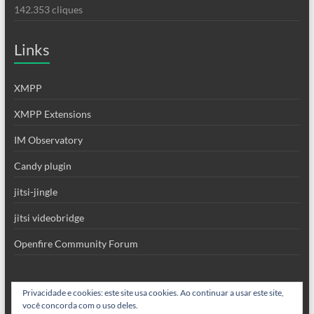
142.353 cliques
Links
XMPP
XMPP Extensions
IM Observatory
Candy plugin
jitsi-jingle
jitsi videobridge
Openfire Community Forum
Privacidade e cookies: este site usa cookies. Ao continuar a usar este site,
você concorda com o uso deles.