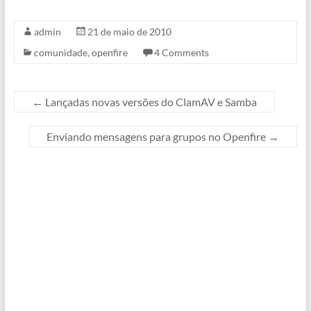
matérias, dicas e links
interessantes sobre o
admin
21 de maio de 2010
Openfire no site.Como o
comunidade
,
openfire
4 Comments
wiki recém foi
implementado ainda
estamos analisando o que
colocar…
←
Lançadas novas versões do ClamAV e Samba
Enviando mensagens para grupos no Openfire
→