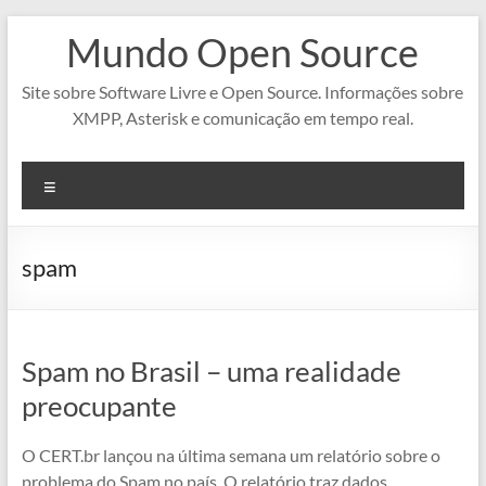
Pular
Mundo Open Source
para
o
conteúdo
Site sobre Software Livre e Open Source. Informações sobre
XMPP, Asterisk e comunicação em tempo real.
Menu
spam
Spam no Brasil – uma realidade
preocupante
O CERT.br lançou na última semana um relatório sobre o
problema do Spam no país. O relatório traz dados