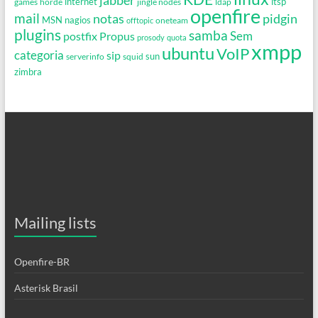
jabber
games
horde
internet
jingle nodes
ldap
ltsp
openfire
mail
notas
pidgin
MSN
nagios
oneteam
offtopic
plugins
samba
Propus
Sem
postfix
prosody
quota
xmpp
ubuntu
VoIP
categoria
sip
serverinfo
squid
sun
zimbra
Mailing lists
Openfire-BR
Asterisk Brasil