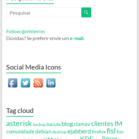
Follow @mhterres
Dúvidas? Se preferir envie um
e-mail
.
Social Media Icons
Tag cloud
asterisk
clientes IM
blog
clamav
bacula
backup
fisl
ejabberd
debian
comunidade
firefox
fun
desktop
linux
KDE