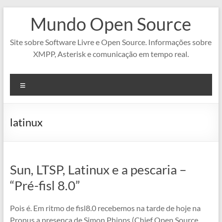
Pular
Mundo Open Source
para
o
conteúdo
Site sobre Software Livre e Open Source. Informações sobre
XMPP, Asterisk e comunicação em tempo real.
Menu
latinux
Sun, LTSP, Latinux e a pescaria –
“Pré-fisl 8.0”
Pois é. Em ritmo de fisl8.0 recebemos na tarde de hoje na
Propus a presença de Simon Phipps (Chief Open Source