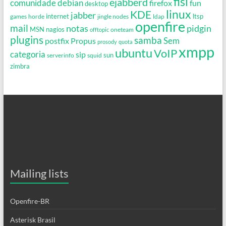
fisl
ejabberd
debian
comunidade
firefox
fun
desktop
linux
KDE
jabber
games
horde
internet
jingle nodes
ldap
ltsp
openfire
mail
notas
pidgin
MSN
nagios
oneteam
offtopic
plugins
samba
Propus
Sem
postfix
prosody
quota
xmpp
ubuntu
VoIP
categoria
sip
serverinfo
squid
sun
zimbra
Mailing lists
Openfire-BR
Asterisk Brasil