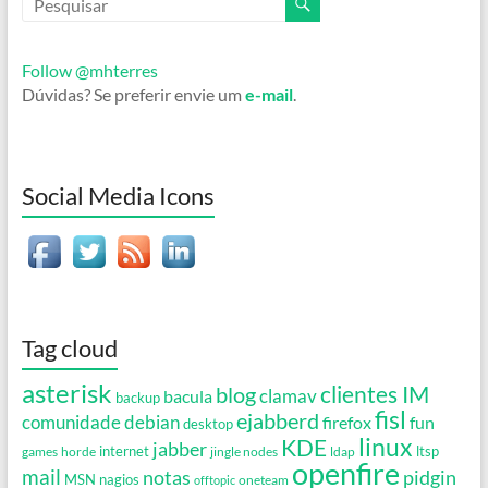
Follow @mhterres
Dúvidas? Se preferir envie um
e-mail
.
Social Media Icons
Tag cloud
asterisk
clientes IM
blog
clamav
bacula
backup
fisl
ejabberd
debian
comunidade
firefox
fun
desktop
linux
KDE
jabber
games
horde
internet
jingle nodes
ldap
ltsp
openfire
mail
notas
pidgin
MSN
nagios
oneteam
offtopic