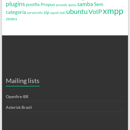
plugins
samba
Propus
Sem
postfix
prosody
quota
xmpp
ubuntu
VoIP
categoria
sip
serverinfo
squid
sun
zimbra
Mailing lists
Openfire-BR
Asterisk Brasil