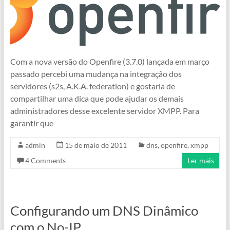
Com a nova versão do Openfire (3.7.0) lançada em março
passado percebi uma mudança na integração dos
servidores (s2s, A.K.A. federation) e gostaria de
compartilhar uma dica que pode ajudar os demais
administradores desse excelente servidor XMPP. Para
garantir que
admin
15 de maio de 2011
dns
,
openfire
,
xmpp
4 Comments
Ler mais
Configurando um DNS Dinâmico
com o No-IP