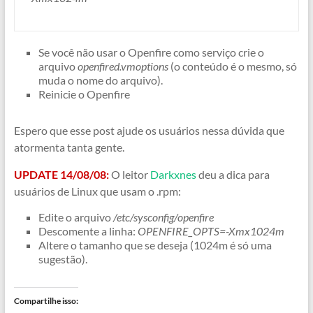
Se você não usar o Openfire como serviço crie o
arquivo
openfired.vmoptions
(o conteúdo é o mesmo, só
muda o nome do arquivo).
Reinicie o Openfire
Espero que esse post ajude os usuários nessa dúvida que
atormenta tanta gente.
UPDATE 14/08/08:
O leitor
Darkxnes
deu a dica para
usuários de Linux que usam o .rpm:
Edite o arquivo
/etc/sysconfig/openfire
Descomente a linha:
OPENFIRE_OPTS=-Xmx1024m
Altere o tamanho que se deseja (1024m é só uma
sugestão).
Compartilhe isso: