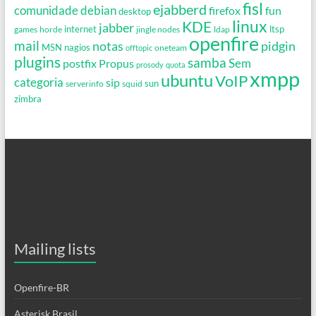
fisl
ejabberd
debian
comunidade
firefox
fun
desktop
linux
KDE
jabber
games
horde
internet
jingle nodes
ldap
ltsp
openfire
mail
notas
pidgin
MSN
nagios
oneteam
offtopic
plugins
samba
Propus
Sem
postfix
prosody
quota
xmpp
ubuntu
VoIP
categoria
sip
serverinfo
squid
sun
zimbra
Mailing lists
Openfire-BR
Asterisk Brasil