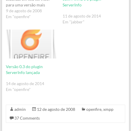
ServerInfo
para uma versão mais
recente.Segue então um
9 de agosto de 2008
11 de agosto de 2014
pequeno howto (adaptado
Em "openfire"
Em "jabber"
do orginal da Ignite
Realtime):Pare o
OpenfireFaça um backup do
diretório de instalação do
Openfire (isso é preciso
porque ao abrir o novo
.tar.gz ou .zip…
Versão 0.3 do plugin
ServerInfo lançada
14 de agosto de 2014
Em "openfire"
admin
12 de agosto de 2008
openfire
,
xmpp
37 Comments