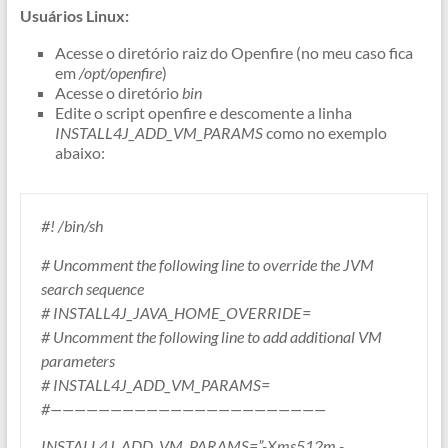
Usuários Linux:
Acesse o diretório raiz do Openfire (no meu caso fica
em
/opt/openfire
)
Acesse o diretório
bin
Edite o script openfire e descomente a linha
INSTALL4J_ADD_VM_PARAMS
como no exemplo
abaixo:
#! /bin/sh
# Uncomment the following line to override the JVM
search sequence
# INSTALL4J_JAVA_HOME_OVERRIDE=
# Uncomment the following line to add additional VM
parameters
# INSTALL4J_ADD_VM_PARAMS=
#———————————————————————
INSTALL4J_ADD_VM_PARAMS=”-
Xms512m -