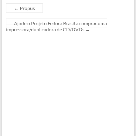
←
Propus
Ajude o Projeto Fedora Brasil a comprar uma
impressora/duplicadora de CD/DVDs
→