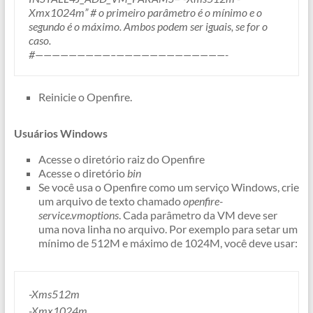
Xmx1024m” # o primeiro parâmetro é o mínimo e o
segundo é o máximo. Ambos podem ser iguais, se for o
caso.
#—————————–
——————————
———-
Reinicie o Openfire.
Usuários Windows
Acesse o diretório raiz do Openfire
Acesse o diretório
bin
Se você usa o Openfire como um serviço Windows, crie
um arquivo de texto chamado
openfire-
service.vmoptions
. Cada parâmetro da VM deve ser
uma nova linha no arquivo. Por exemplo para setar um
mínimo de 512M e máximo de 1024M, você deve usar:
-Xms512m
-Xmx1024m