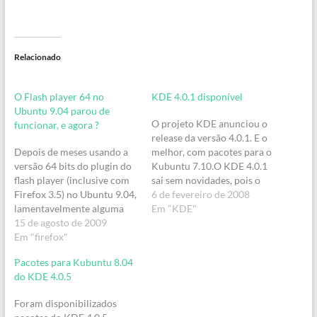
Relacionado
O Flash player 64 no
KDE 4.0.1 disponível
Ubuntu 9.04 parou de
O projeto KDE anunciou o
funcionar, e agora ?
release da versão 4.0.1. E o
Depois de meses usando a
melhor, com pacotes para o
versão 64 bits do plugin do
Kubuntu 7.10.O KDE 4.0.1
flash player (inclusive com
sai sem novidades, pois o
Firefox 3.5) no Ubuntu 9.04,
release é basicamente para
6 de fevereiro de 2008
lamentavelmente alguma
conserto de bugs, que
Em "KDE"
atualização de pacotes fez
15 de agosto de 2009
devem melhor a
com que erroneamente o
Em "firefox"
estabilidade e performance
mesmo fosse substituído
do sistema.Agora, se você
Pacotes para Kubuntu 8.04
pela antiga versão 9.Percebi
quer mesmo é saber de
do KDE 4.0.5
tal fato ontem pois as
novas features,…
páginas apresentavam uma
Foram disponibilizados
seta (play) no local onde…