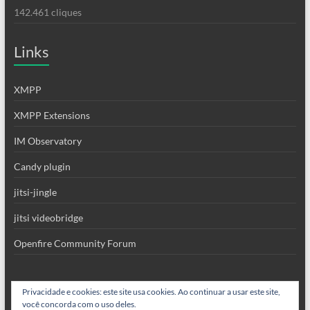
142.461 cliques
Links
XMPP
XMPP Extensions
IM Observatory
Candy plugin
jitsi-jingle
jitsi videobridge
Openfire Community Forum
Privacidade e cookies: este site usa cookies. Ao continuar a usar este site,
você concorda com o uso deles.