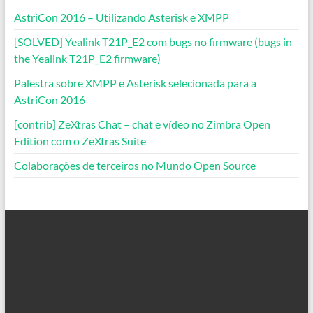
AstriCon 2016 – Utilizando Asterisk e XMPP
[SOLVED] Yealink T21P_E2 com bugs no firmware (bugs in
the Yealink T21P_E2 firmware)
Palestra sobre XMPP e Asterisk selecionada para a
AstriCon 2016
[contrib] ZeXtras Chat – chat e vídeo no Zimbra Open
Edition com o ZeXtras Suite
Colaborações de terceiros no Mundo Open Source