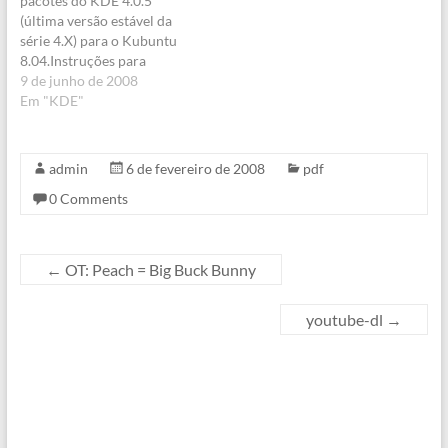
pacotes do KDE 4.0.5
(última versão estável da
série 4.X) para o Kubuntu
8.04.Instruções para
instalação:Os pacotes estão
9 de junho de 2008
no repositório hardy-
Em "KDE"
backports, disponível no
Adapt Manager quando
você selecionar a opção
admin
6 de fevereiro de 2008
pdf
Unsupported Updates na
0 Comments
tab updates em Gerenciar
Repositórios.Instale o
pacote kubuntu-kde4-
desktop e faça depois um
←
OT: Peach = Big Buck Bunny
upgrade completo.PS:
para…
youtube-dl
→