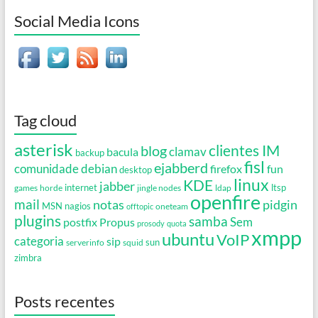
Social Media Icons
Tag cloud
asterisk
clientes IM
blog
clamav
bacula
backup
fisl
ejabberd
debian
comunidade
firefox
fun
desktop
linux
KDE
jabber
games
horde
internet
jingle nodes
ldap
ltsp
openfire
mail
notas
pidgin
MSN
nagios
oneteam
offtopic
plugins
samba
Propus
Sem
postfix
prosody
quota
xmpp
ubuntu
VoIP
categoria
sip
serverinfo
squid
sun
zimbra
Posts recentes