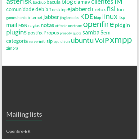
asterisk
clientes IM
blog
clamav
bacula
backup
fisl
ejabberd
debian
comunidade
firefox
fun
desktop
linux
KDE
jabber
games
horde
internet
jingle nodes
ldap
ltsp
openfire
mail
notas
pidgin
MSN
nagios
oneteam
offtopic
plugins
samba
Propus
Sem
postfix
prosody
quota
xmpp
ubuntu
VoIP
categoria
sip
serverinfo
squid
sun
zimbra
Mailing lists
Openfire-BR