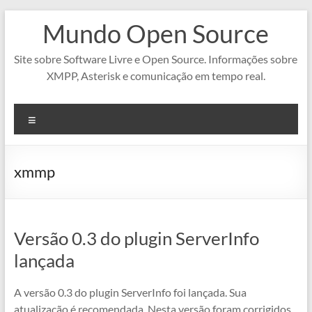
Pular
Mundo Open Source
para
o
conteúdo
Site sobre Software Livre e Open Source. Informações sobre
XMPP, Asterisk e comunicação em tempo real.
Menu
xmmp
Versão 0.3 do plugin ServerInfo
lançada
A versão 0.3 do plugin ServerInfo foi lançada. Sua
atualização é recomendada. Nesta versão foram corrigidos