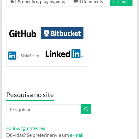
b9
,
openfire
,
plugins
,
xmpp
0 Comments
Ler mais
Pesquisa no site
Follow @mhterres
Dúvidas? Se preferir envie um
e-mail
.