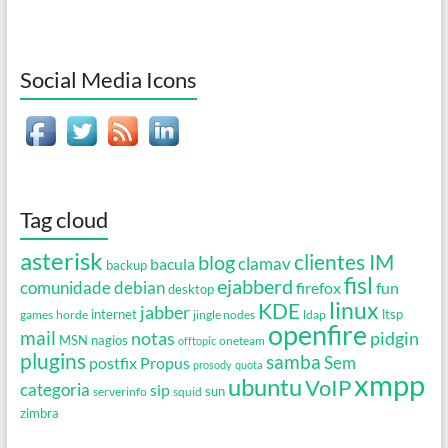
Social Media Icons
Tag cloud
asterisk
clientes IM
blog
clamav
bacula
backup
fisl
ejabberd
debian
comunidade
firefox
fun
desktop
linux
KDE
jabber
games
horde
internet
jingle nodes
ldap
ltsp
openfire
mail
notas
pidgin
MSN
nagios
oneteam
offtopic
plugins
samba
Propus
Sem
postfix
prosody
quota
xmpp
ubuntu
VoIP
categoria
sip
serverinfo
squid
sun
zimbra