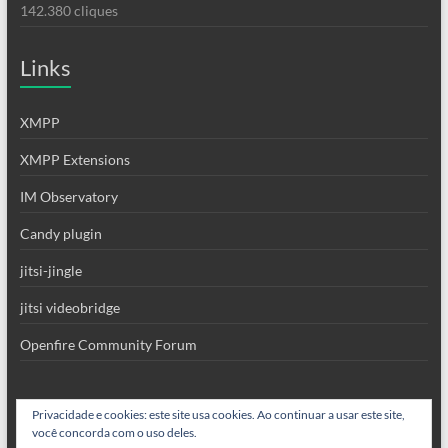
142.380 cliques
Links
XMPP
XMPP Extensions
IM Observatory
Candy plugin
jitsi-jingle
jitsi videobridge
Openfire Community Forum
Privacidade e cookies: este site usa cookies. Ao continuar a usar este site,
você concorda com o uso deles.