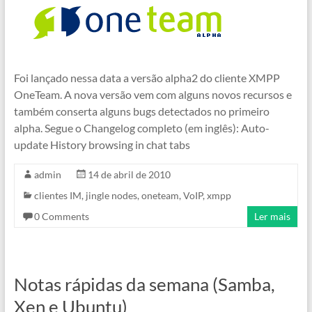
Foi lançado nessa data a versão alpha2 do cliente XMPP
OneTeam. A nova versão vem com alguns novos recursos e
também conserta alguns bugs detectados no primeiro
alpha. Segue o Changelog completo (em inglês): Auto-
update History browsing in chat tabs
admin
14 de abril de 2010
clientes IM
,
jingle nodes
,
oneteam
,
VoIP
,
xmpp
0 Comments
Ler mais
Notas rápidas da semana (Samba,
Xen e Ubuntu)