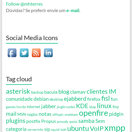
Follow @mhterres
Dúvidas? Se preferir envie um
e-mail
.
Social Media Icons
Tag cloud
asterisk
clientes IM
blog
clamav
bacula
backup
fisl
ejabberd
debian
comunidade
firefox
fun
desktop
linux
KDE
jabber
games
horde
internet
jingle nodes
ldap
ltsp
openfire
mail
notas
pidgin
MSN
nagios
oneteam
offtopic
plugins
samba
Propus
Sem
postfix
prosody
quota
xmpp
ubuntu
VoIP
categoria
sip
serverinfo
squid
sun