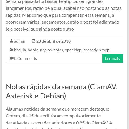
Semana passada foi bastante atípica, sem grandes
lançamentos, razão pela qual acabei não postando as notas
rápidas. Mas como que para compensar, essa semana já
ocorreram vários lançamentos, então o post foi adiantado
(e é possível que ainda poste outro
admin
28 de abril de 2010
bacula
,
horde
,
nagios
,
notas
,
openldap
,
prosody
,
xmpp
0 Comments
Ler mais
Notas rápidas da semana (ClamAV,
Asterisk e Debian)
Algumas notícias da semana que merecem destaque:
Ontem, dia 15 de abril, foram compulsoriamente
desativadas as versões anteriores a 0.95 do ClamAV. A