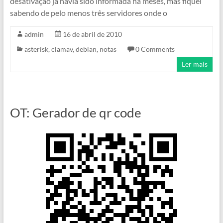
desativação já havia sido informada há meses, mas fiquei
sabendo de pelo menos três servidores onde o
admin
16 de abril de 2010
asterisk
,
clamav
,
debian
,
notas
0 Comments
Ler mais
OT: Gerador de qr code